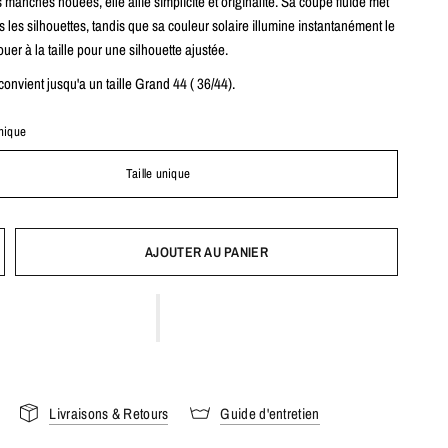
manches nouées, elle allie simplicité et originalité. Sa coupe fluide met
s les silhouettes, tandis que sa couleur solaire illumine instantanément le
ouer à la taille pour une silhouette ajustée.
 convient jusqu'a un taille Grand 44 ( 36/44).
unique
Taille unique
AJOUTER AU PANIER
Livraisons & Retours
Guide d'entretien