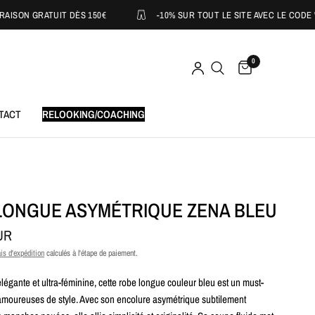
 GRATUIT DÈS 150€
-10% SUR TOUT LE SITE AVEC LE CODE "NEWCO
0
TACT
RELOOKING/COACHING
LONGUE ASYMÉTRIQUE ZENA BLEU
UR
is d'expédition
calculés à l'étape de paiement.
égante et ultra-féminine, cette robe longue couleur bleu est un must-
amoureuses de style. Avec son encolure asymétrique subtilement