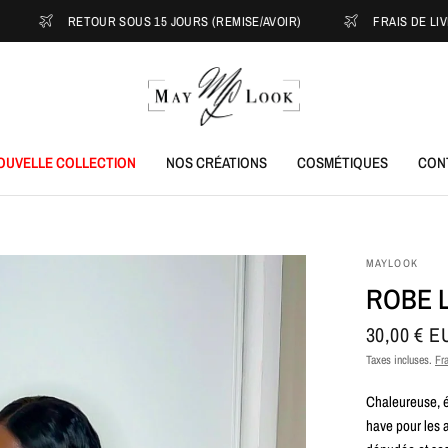
RETOUR SOUS 15 JOURS (REMISE/AVOIR)
FRAIS DE LIVRAISON
OUVELLE COLLECTION
NOS CRÉATIONS
COSMÉTIQUES
CON
MAYLOOK
ROBE 
30,00 € E
Taxes incluses.
Fra
Chaleureuse, él
have pour les 