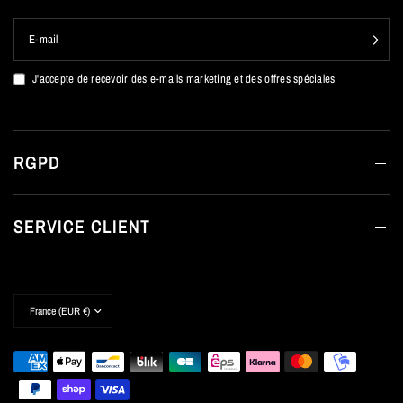
E-mail
J'accepte de recevoir des e-mails marketing et des offres spéciales
RGPD
SERVICE CLIENT
Mettre
à
jour
le
pays/la
région