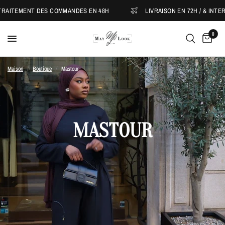
ITEMENT DES COMMANDES EN 48H
LIVRAISON EN 72H / & INTERNA
0
Maison
/
Boutique
/
Mastour
MASTOUR