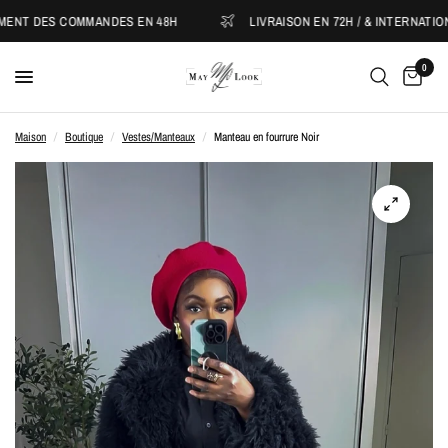
NT DES COMMANDES EN 48H
LIVRAISON EN 72H / & INTERNATIONAL
0
Maison
/
Boutique
/
Vestes/Manteaux
/
Manteau en fourrure Noir